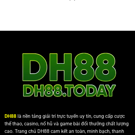
DH88
là nền tảng giải trí trực tuyến uy tín, cung cấp cược
thể thao, casino, nổ hũ và game bài đổi thưởng chất lượng
cao. Trang chủ DH88 cam kết an toàn, minh bạch, thanh