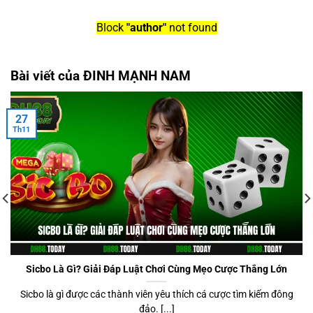
Block
"author"
not found
Bài viết của ĐINH MẠNH NAM
27
Th11
Sicbo Là Gì? Giải Đáp Luật Chơi Cùng Mẹo Cược Thắng Lớn
Sicbo là gì được các thành viên yêu thích cá cược tìm kiếm đông
đảo. [...]