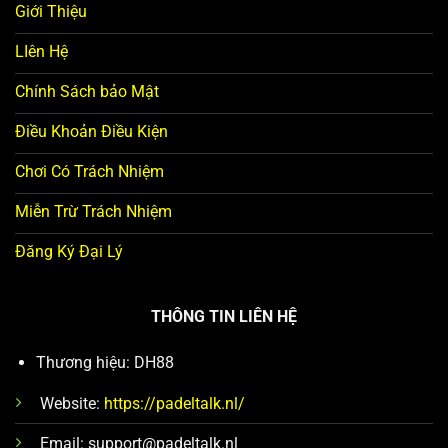
Giới Thiệu
LIên Hệ
Chính Sách bảo Mật
Điều Khoản Điều Kiện
Chơi Có Trách Nhiệm
Miễn Trừ Trách Nhiệm
Đăng Ký Đại Lý
THÔNG TIN LIÊN HỆ
Thương hiệu: DH88
Website:
https://padeltalk.nl/
Email:
support@padeltalk.nl