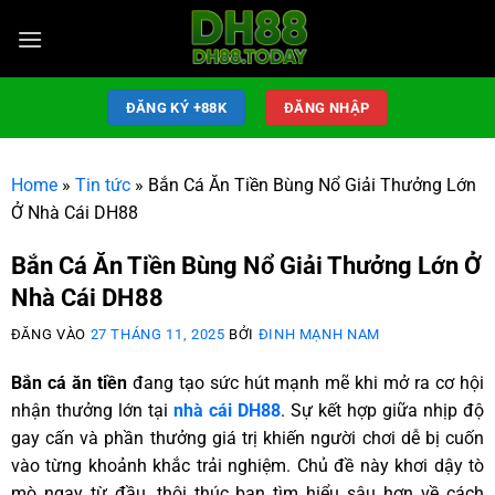
ĐĂNG KÝ +88K
ĐĂNG NHẬP
Home
»
Tin tức
»
Bắn Cá Ăn Tiền Bùng Nổ Giải Thưởng Lớn
Ở Nhà Cái DH88
Bắn Cá Ăn Tiền Bùng Nổ Giải Thưởng Lớn Ở
Nhà Cái DH88
ĐĂNG VÀO
27 THÁNG 11, 2025
BỞI
ĐINH MẠNH NAM
Bắn cá ăn tiền
đang tạo sức hút mạnh mẽ khi mở ra cơ hội
nhận thưởng lớn tại
nhà cái DH88
. Sự kết hợp giữa nhịp độ
gay cấn và phần thưởng giá trị khiến người chơi dễ bị cuốn
vào từng khoảnh khắc trải nghiệm. Chủ đề này khơi dậy tò
mò ngay từ đầu, thôi thúc bạn tìm hiểu sâu hơn về cách