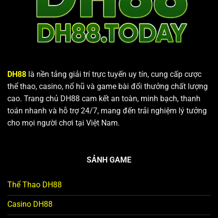
DH88
là nền tảng giải trí trực tuyến uy tín, cung cấp cược
thể thao, casino, nổ hũ và game bài đổi thưởng chất lượng
cao. Trang chủ DH88 cam kết an toàn, minh bạch, thanh
toán nhanh và hỗ trợ 24/7, mang đến trải nghiệm lý tưởng
cho mọi người chơi tại Việt Nam.
SẢNH GAME
Thể Thao DH88
Casino DH88