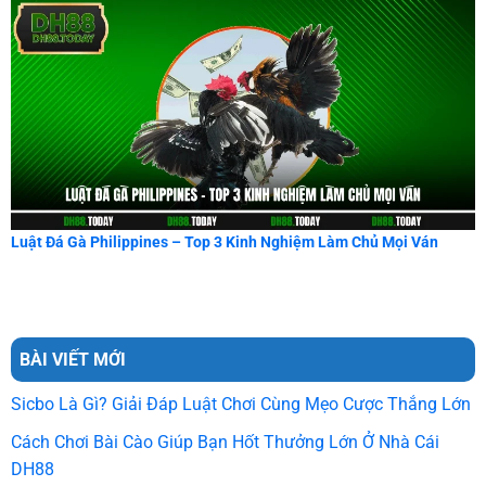
Luật Đá Gà Philippines – Top 3 Kinh Nghiệm Làm Chủ Mọi Ván
BÀI VIẾT MỚI
Sicbo Là Gì? Giải Đáp Luật Chơi Cùng Mẹo Cược Thắng Lớn
Cách Chơi Bài Cào Giúp Bạn Hốt Thưởng Lớn Ở Nhà Cái
DH88