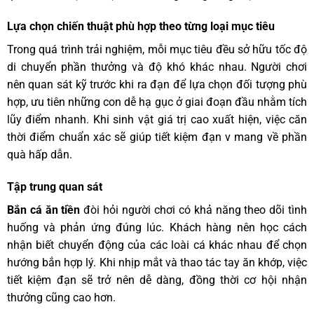
Lựa chọn chiến thuật phù hợp theo từng loại mục tiêu
Trong quá trình trải nghiệm, mỗi mục tiêu đều sở hữu tốc độ
di chuyển phần thưởng và độ khó khác nhau. Người chơi
nên quan sát kỹ trước khi ra đạn để lựa chọn đối tượng phù
hợp, ưu tiên những con dễ hạ gục ở giai đoạn đầu nhằm tích
lũy điểm nhanh. Khi sinh vật giá trị cao xuất hiện, việc căn
thời điểm chuẩn xác sẽ giúp tiết kiệm đạn v mang về phần
quà hấp dẫn.
Tập trung quan sát
Bắn cá ăn tiền
đòi hỏi người chơi có khả năng theo dõi tình
huống và phản ứng đúng lúc. Khách hàng nên học cách
nhận biết chuyển động của các loài cá khác nhau để chọn
hướng bắn hợp lý. Khi nhịp mắt và thao tác tay ăn khớp, việc
tiết kiệm đạn sẽ trở nên dễ dàng, đồng thời cơ hội nhận
thưởng cũng cao hơn.