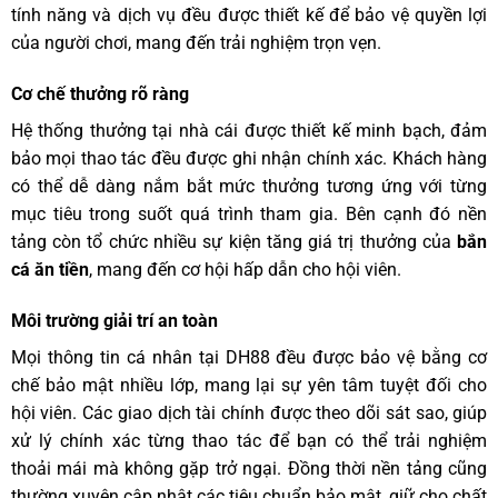
tính năng và dịch vụ đều được thiết kế để bảo vệ quyền lợi
của người chơi, mang đến trải nghiệm trọn vẹn.
Cơ chế thưởng rõ ràng
Hệ thống thưởng tại nhà cái được thiết kế minh bạch, đảm
bảo mọi thao tác đều được ghi nhận chính xác. Khách hàng
có thể dễ dàng nắm bắt mức thưởng tương ứng với từng
mục tiêu trong suốt quá trình tham gia. Bên cạnh đó nền
tảng còn tổ chức nhiều sự kiện tăng giá trị thưởng của
bắn
cá ăn tiền
, mang đến cơ hội hấp dẫn cho hội viên.
Môi trường giải trí an toàn
Mọi thông tin cá nhân tại DH88 đều được bảo vệ bằng cơ
chế bảo mật nhiều lớp, mang lại sự yên tâm tuyệt đối cho
hội viên. Các giao dịch tài chính được theo dõi sát sao, giúp
xử lý chính xác từng thao tác để bạn có thể trải nghiệm
thoải mái mà không gặp trở ngại. Đồng thời nền tảng cũng
thường xuyên cập nhật các tiêu chuẩn bảo mật, giữ cho chất