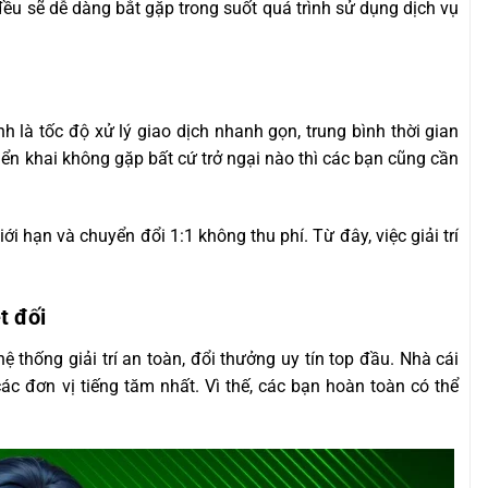
đều sẽ dễ dàng bắt gặp trong suốt quá trình sử dụng dịch vụ
 là tốc độ xử lý giao dịch nhanh gọn, trung bình thời gian
triển khai không gặp bất cứ trở ngại nào thì các bạn cũng cần
i hạn và chuyển đổi 1:1 không thu phí. Từ đây, việc giải trí
t đối
 thống giải trí an toàn, đổi thưởng uy tín top đầu. Nhà cái
ác đơn vị tiếng tăm nhất. Vì thế, các bạn hoàn toàn có thể