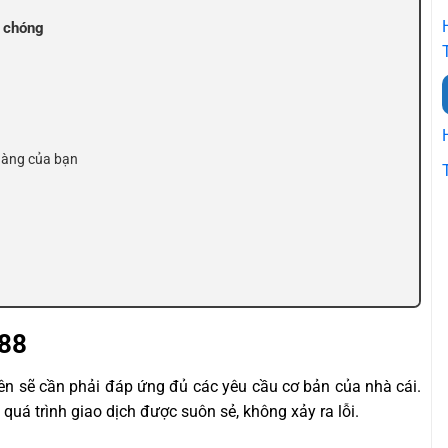
h chóng
hàng của bạn
H88
iên sẽ cần phải đáp ứng đủ các yêu cầu cơ bản của nhà cái.
á trình giao dịch được suôn sẻ, không xảy ra lỗi.